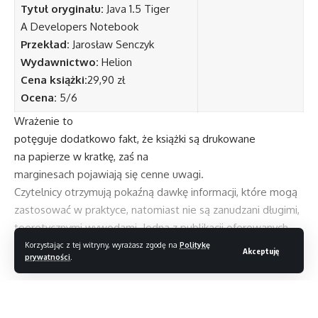
Tytuł oryginału:
Java 1.5 Tiger
A Developers Notebook
Przekład:
Jarosław Senczyk
Wydawnictwo:
Helion
Cena książki:
29,90 zł
Ocena:
5/6
Wrażenie to
potęguje dodatkowo fakt, że książki są drukowane
na papierze w kratkę, zaś na
marginesach pojawiają się cenne uwagi.
Czytelnicy otrzymują pokaźną dawkę informacji, które mogą
zastosować w praktyce, natomiast nie są zanudzani długimi,
teoretycznymi wywodami. Jedna z publikacji oferowanych
w ramach wspomnianej serii jest poświęcona nowej wersji
Korzystając z tej witryny, wyrażasz zgodę na
Politykę
Akceptuję
prywatności
.
języka Java oznaczonej symbolem Java 1.5 Tiger.
Sięgając po nią dowiemy się m.in. jakie zmiany zaszły
Czytaj dalej
w odniesieniu do tablic, kolejek i mechanizmów
odpowiedzialnych za obsługę standardu Unicode. Poznamy