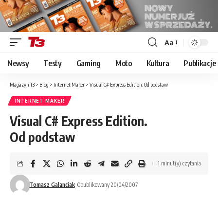
Aa
Font
Resizer
Newsy
Testy
Gaming
Moto
Kultura
Publikacje
Magazyn T3
>
Blog
>
Internet Maker
>
Visual C# Express Edition. Od podstaw
INTERNET MAKER
Visual C# Express Edition.
Od podstaw
1 minut(y) czytania
Tomasz Galanciak
Opublikowany 20/04/2007