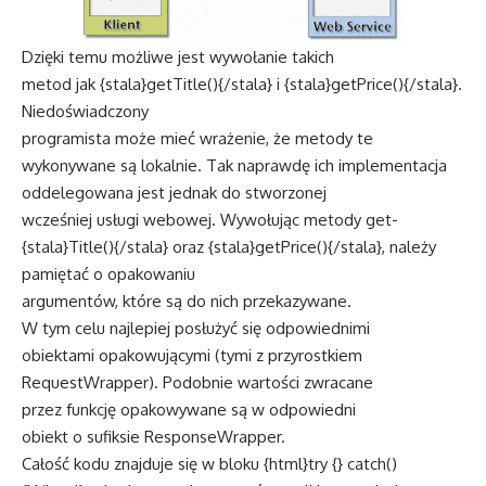
Dzięki temu możliwe jest wywołanie takich
metod jak {stala}getTitle(){/stala} i {stala}getPrice(){/stala}.
Niedoświadczony
programista może mieć wrażenie, że metody te
wykonywane są lokalnie. Tak naprawdę ich implementacja
oddelegowana jest jednak do stworzonej
wcześniej usługi webowej. Wywołując metody get-
{stala}Title(){/stala} oraz {stala}getPrice(){/stala}, należy
pamiętać o opakowaniu
argumentów, które są do nich przekazywane.
W tym celu najlepiej posłużyć się odpowiednimi
obiektami opakowującymi (tymi z przyrostkiem
RequestWrapper). Podobnie wartości zwracane
przez funkcję opakowywane są w odpowiedni
obiekt o sufiksie ResponseWrapper.
Całość kodu znajduje się w bloku {html}try {} catch()