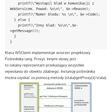
    printf(\"Wystapil blad w komunikacji z 
WebServicem. Powod: %s\n\", $e->Reason);

    printf(\"Numer bledu: %s \n\", $e->Code);

  } else {

    printf(\"Inny blad: %s\n\",$e-
>getMessage());

  }

Klasa WSClient implementuje wzorzec projektowy
Pośrednika (ang. Proxy). Innymi słowy, jest
to lokalny reprezentant przekazujący wszystkie
wywołania do obiektu zdalnego. Instancję pośrednika
można uzyskać za pomocą metody {stala}getProxy(){/stala}.