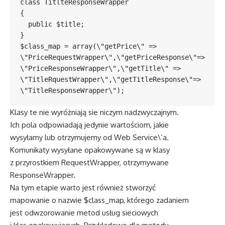
class TitlteResponseWrapper

{

  public $title;

}

$class_map = array(\"getPrice\" => 
\"PriceRequestWrapper\",\"getPriceResponse\"=> 
\"PriceResponseWrapper\",\"getTitle\" => 
\"TitleRquestWrapper\",\"getTitleResponse\"=> 
Klasy te nie wyróżniają sie niczym nadzwyczajnym.
Ich pola odpowiadają jedynie wartościom, jakie
wysyłamy lub otrzymujemy od Web Service\’a.
Komunikaty wysyłane opakowywane są w klasy
z przyrostkiem RequestWrapper, otrzymywane
ResponseWrapper.
Na tym etapie warto jest również stworzyć
mapowanie o nazwie $class_map, którego zadaniem
jest odwzorowanie metod usług sieciowych