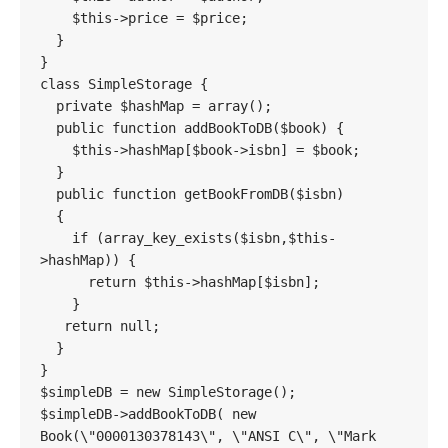
    $this->price = $price;

  }

}

class SimpleStorage {

  private $hashMap = array();

  public function addBookToDB($book) {

    $this->hashMap[$book->isbn] = $book;

  }

  public function getBookFromDB($isbn)

  {

    if (array_key_exists($isbn,$this-
>hashMap)) {

      return $this->hashMap[$isbn];

    }

   return null;

  }

}

$simpleDB = new SimpleStorage();

$simpleDB->addBookToDB( new 
Book(\"0000130378143\", \"ANSI C\", \"Mark 