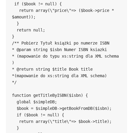
 if ($book != null) {

   return array(\"price\"=> ($book->price * 
$amount));

  }

  return null;

}

/** Pobierz Tytuł książki po numerze ISBN

* @param string $isbn Numer ISBN ksiazki

* (mapowanie do typu xs:string dla XML schema 
)

* @return string $title Book title

*(mapowanie do xs:string dla XML schema)

*/

function getTitleByISBN($isbn) {

  global $simpleDB;

  $book = $simpleDB->getBookFromDB($isbn);

  if ($book != null) {

   return array(\"title\"=> $book->title);

  }
