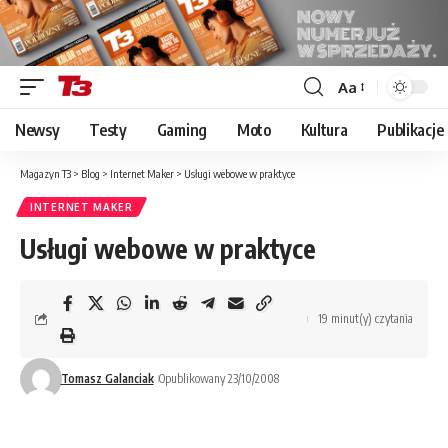
Aa
Font
Resizer
Newsy
Testy
Gaming
Moto
Kultura
Publikacje
Magazyn T3
>
Blog
>
Internet Maker
>
Usługi webowe w praktyce
INTERNET MAKER
Usługi webowe w praktyce
19 minut(y) czytania
Tomasz Galanciak
Opublikowany 23/10/2008