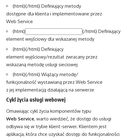
{html}
{/html} Definiujący metody
dostępne dla klienta i implementowane przez
Web Service
{html}
{/html} Definiujący
element wejściowy dla wskazanej metody
{html}
{/html} Definiujący
element wyjściowy/rezultat zwracany przez
wskazaną metodę usługi sieciowej
{html}
{/html} Wiążący metodę/
funkcjonalność wystawianą przez Web Service
z jej implementacją działającą na serwerze
Cykl życia usługi webowej
Omawiając cykl życia komponentów typu
Web Service
, warto wiedzieć, że dostęp do usługi
odbywa się w trybie klient-serwer. Klientem jest
aplikacja, która chce uzyskać dostęp do funkcjonalności