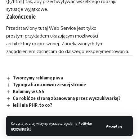
{}{/html} tak, aby przechwytywać wszelkiego rodzaju
sytuacje wyjątkowe.
Zakończenie
Przedstawiony tutaj Web Service jest tylko
prostym przykładem ukazującym możliwości
architektury rozproszonej. Zaciekawionych tym
zagadnieniem zachęcam do dalszego eksperymentowania.
Tworzymy reklamę piwa
Typografia na nowoczesnej stronie
Kolumny w CSS
Co robić ze stroną zbanowaną przez wyszukiwarkę?
Jeśli nie PHP, to co?
Korzystając z tej witryny, wyrażasz zgodę na
Politykę
Akceptuję
prywatności
.
TAGI:
WSDL