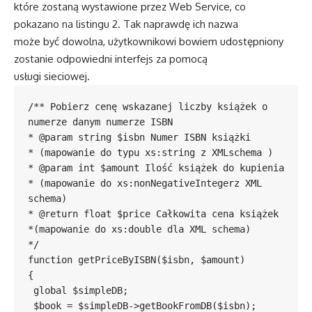
które zostaną wystawione przez Web Service, co
pokazano na listingu 2. Tak naprawdę ich nazwa
może być dowolna, użytkownikowi bowiem udostępniony
zostanie odpowiedni interfejs za pomocą
usługi sieciowej.
/** Pobierz cenę wskazanej liczby książek o 
numerze danym numerze ISBN

* @param string $isbn Numer ISBN książki

* (mapowanie do typu xs:string z XMLschema )

* @param int $amount Ilość książek do kupienia

* (mapowanie do xs:nonNegativeIntegerz XML 
schema)

* @return float $price Całkowita cena książek

*(mapowanie do xs:double dla XML schema)

*/

function getPriceByISBN($isbn, $amount)

{

 global $simpleDB;

 $book = $simpleDB->getBookFromDB($isbn);
