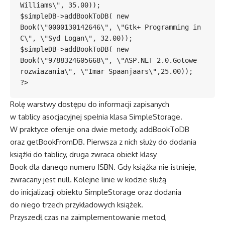
Williams\", 35.00));

$simpleDB->addBookToDB( new 
Book(\"0000130142646\", \"Gtk+ Programming in 
C\", \"Syd Logan\", 32.00));

$simpleDB->addBookToDB( new 
Book(\"9788324605668\", \"ASP.NET 2.0.Gotowe 
rozwiazania\", \"Imar Spaanjaars\",25.00));

?>
Rolę warstwy dostępu do informacji zapisanych
w tablicy asocjacyjnej spełnia klasa SimpleStorage.
W praktyce oferuje ona dwie metody, addBookToDB
oraz getBookFromDB. Pierwsza z nich służy do dodania
książki do tablicy, druga zwraca obiekt klasy
Book dla danego numeru ISBN. Gdy książka nie istnieje,
zwracany jest null. Kolejne linie w kodzie służą
do inicjalizacji obiektu SimpleStorage oraz dodania
do niego trzech przykładowych książek.
Przyszedł czas na zaimplementowanie metod,