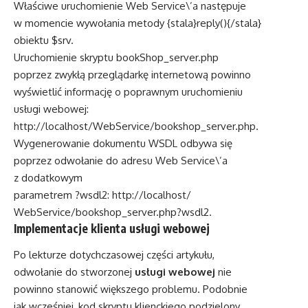
Właściwe uruchomienie Web Service\’a następuje
w momencie wywołania metody {stala}reply(){/stala}
obiektu $srv.
Uruchomienie skryptu bookShop_server.php
poprzez zwykłą przeglądarkę internetową powinno
wyświetlić informację o poprawnym uruchomieniu
usługi webowej:
http://localhost/WebService/bookshop_server.php.
Wygenerowanie dokumentu WSDL odbywa się
poprzez odwołanie do adresu Web Service\’a
z dodatkowym
parametrem ?wsdl2: http://localhost/
WebService/bookshop_server.php?wsdl2.
Implementacje klienta usługi webowej
Po lekturze dotychczasowej części artykułu,
odwołanie do stworzonej
usługi webowej
nie
powinno stanowić większego problemu. Podobnie
jak wcześniej, kod skryptu klienckiego podzielony