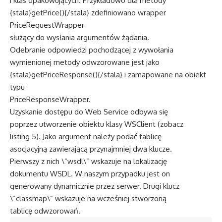
i klas opakowujących. Przykładowo dla metody
{stala}getPrice(){/stala} zdefiniowano wrapper
PriceRequestWrapper
służący do wysłania argumentów żądania.
Odebranie odpowiedzi pochodzącej z wywołania
wymienionej metody odwzorowane jest jako
{stala}getPriceResponse(){/stala} i zamapowane na obiekt
typu
PriceResponseWrapper.
Uzyskanie dostępu do Web Service odbywa się
poprzez utworzenie obiektu klasy WSClient (zobacz
listing 5). Jako argument należy podać tablicę
asocjacyjną zawierającą przynajmniej dwa klucze.
Pierwszy z nich \”wsdl\” wskazuje na lokalizację
dokumentu WSDL. W naszym przypadku jest on
generowany dynamicznie przez serwer. Drugi klucz
\”classmap\” wskazuje na wcześniej stworzoną
tablicę odwzorowań.