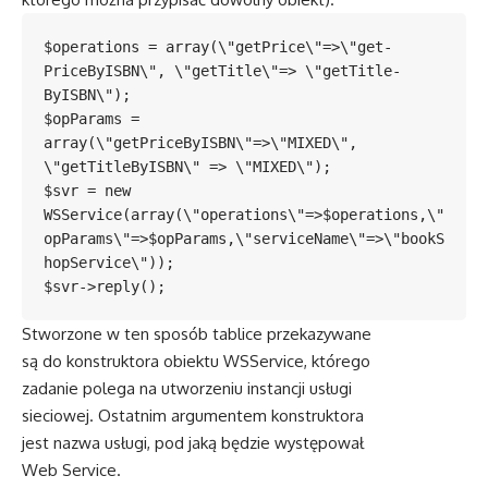
$operations = array(\"getPrice\"=>\"get-
PriceByISBN\", \"getTitle\"=> \"getTitle-
ByISBN\");

$opParams = 
array(\"getPriceByISBN\"=>\"MIXED\", 
\"getTitleByISBN\" => \"MIXED\");

$svr = new 
WSService(array(\"operations\"=>$operations,\"
opParams\"=>$opParams,\"serviceName\"=>\"bookS
hopService\"));

Stworzone w ten sposób tablice przekazywane
są do konstruktora obiektu WSService, którego
zadanie polega na utworzeniu instancji usługi
sieciowej. Ostatnim argumentem konstruktora
jest nazwa usługi, pod jaką będzie występował
Web Service.