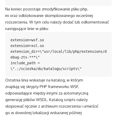
Na koniec pozostaje zmodyfikowanie pliku php.
ini oraz odblokowanie skompilowanego wcześniej
rozszerzenia. W tym celu należy dodać lub odkomentować
następujące linie w pliku:
extension=wsf.so

extension=xsl.so

extension_dir=\"usr/local/lib/php/extensions/d
ebug-zts-***\"

include_path = 
\".:/sciezka/do/katalogu/scripts\"
Ostatnia linia wskazuje na katalog, w którym
znajdują się skrypty PHP frameworku WSF,
odpowiadające między innymi za automatyczną
generację plików WSDL. Katalog scripts należy
skopiować ręcznie z archiwum rozszerzenia i umieścić
go w dowolnej lokalizacji wskazanej później