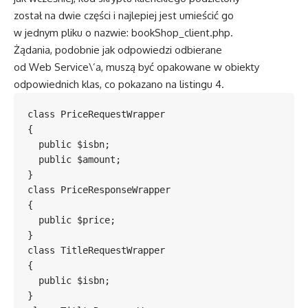
został na dwie części i najlepiej jest umieścić go
w jednym pliku o nazwie: bookShop_client.php.
Żądania, podobnie jak odpowiedzi odbierane
od Web Service\’a, muszą być opakowane w obiekty
odpowiednich klas, co pokazano na listingu 4.
class PriceRequestWrapper

{

  public $isbn;

  public $amount;

}

class PriceResponseWrapper

{

  public $price;

}

class TitleRequestWrapper

{

  public $isbn;

}
