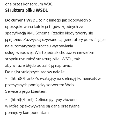
ona przez konsorcjum W3C.
Struktura pliku WSDL
Dokument WSDL
to nic innego jak odpowiednio
uporządkowana kolekcja tagów zgodnych ze
specyfikacją XML Schema. Rzadko kiedy tworzy się
ją ręcznie. Zazwyczaj używane są generatory pozwalające
na automatyzację procesu wystawiania
usługi webowej. Warto jednak chociaż w niewielkim
stopniu rozumieć strukturę pliku WSDL, tak
aby w razie błędu potrafić ją naprawić.
Do najistotniejszych tagów należą:
{html}
{/html} Pozwalający na definicję komunikatów
przesyłanych pomiędzy serwerem Web
Service a jego klientem.
{html}
{/html} Definiujący typy złożone,
w które opakowywane są dane przesyłane
pomiędzy komponentami