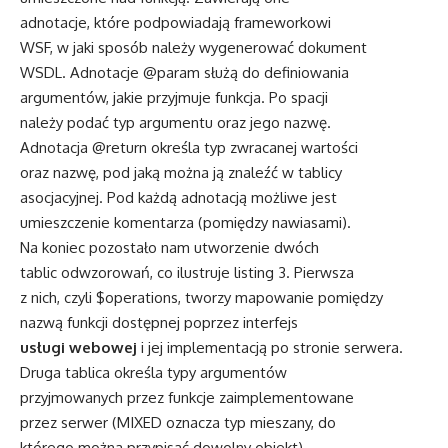
adnotacje, które podpowiadają frameworkowi
WSF, w jaki sposób należy wygenerować dokument
WSDL. Adnotacje @param służą do definiowania
argumentów, jakie przyjmuje funkcja. Po spacji
należy podać typ argumentu oraz jego nazwę.
Adnotacja @return określa typ zwracanej wartości
oraz nazwę, pod jaką można ją znaleźć w tablicy
asocjacyjnej. Pod każdą adnotacją możliwe jest
umieszczenie komentarza (pomiędzy nawiasami).
Na koniec pozostało nam utworzenie dwóch
tablic odwzorowań, co ilustruje listing 3. Pierwsza
z nich, czyli $operations, tworzy mapowanie pomiędzy
nazwą funkcji dostępnej poprzez interfejs
usługi webowej
i jej implementacją po stronie serwera.
Druga tablica określa typy argumentów
przyjmowanych przez funkcje zaimplementowane
przez serwer (MIXED oznacza typ mieszany, do
którego można przypisać dowolny obiekt).