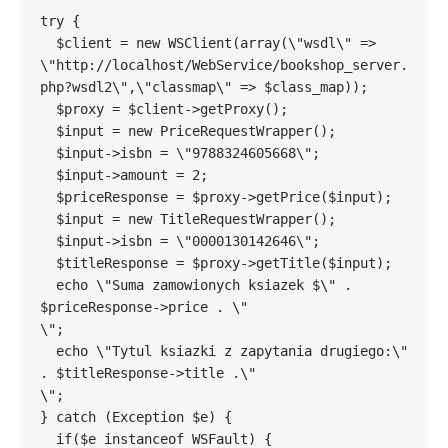
try {

  $client = new WSClient(array(\"wsdl\" => 
\"http://localhost/WebService/bookshop_server.
php?wsdl2\",\"classmap\" => $class_map));

  $proxy = $client->getProxy();

  $input = new PriceRequestWrapper();

  $input->isbn = \"9788324605668\";

  $input->amount = 2;

  $priceResponse = $proxy->getPrice($input);

  $input = new TitleRequestWrapper();

  $input->isbn = \"0000130142646\";

  $titleResponse = $proxy->getTitle($input);

  echo \"Suma zamowionych ksiazek $\" . 
$priceResponse->price . \"
\";

  echo \"Tytul ksiazki z zapytania drugiego:\" 
. $titleResponse->title .\"
\";

} catch (Exception $e) {

  if($e instanceof WSFault) {
