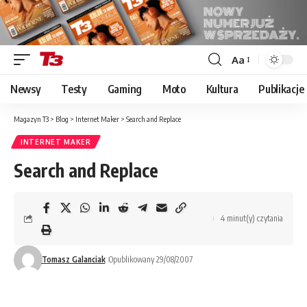
Aa
Font
Resizer
Newsy
Testy
Gaming
Moto
Kultura
Publikacje
Magazyn T3
>
Blog
>
Internet Maker
>
Search and Replace
INTERNET MAKER
Search and Replace
4 minut(y) czytania
Tomasz Galanciak
Opublikowany 29/08/2007