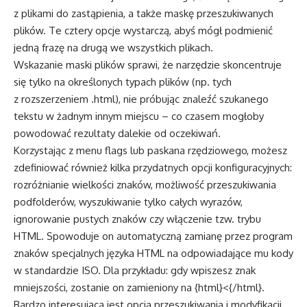
z plikami do zastąpienia, a także maskę przeszukiwanych
plików. Te cztery opcje wystarczą, abyś mógł podmienić
jedną frazę na drugą we wszystkich plikach.
Wskazanie maski plików sprawi, że narzędzie skoncentruje
się tylko na określonych typach plików (np. tych
z rozszerzeniem .html), nie próbując znaleźć szukanego
tekstu w żadnym innym miejscu – co czasem mogłoby
powodować rezultaty dalekie od oczekiwań.
Korzystając z menu flags lub paskana rzędziowego, możesz
zdefiniować również kilka przydatnych opcji konfiguracyjnych:
rozróżnianie wielkości znaków, możliwość przeszukiwania
podfolderów, wyszukiwanie tylko całych wyrazów,
ignorowanie pustych znaków czy włączenie tzw. trybu
HTML. Spowoduje on automatyczną zamianę przez program
znaków specjalnych języka HTML na odpowiadające mu kody
w standardzie ISO. Dla przykładu: gdy wpiszesz znak
mniejszości, zostanie on zamieniony na {html}<{/html}.
Bardzo interesująca jest opcja przeszukiwania i modyfikacji