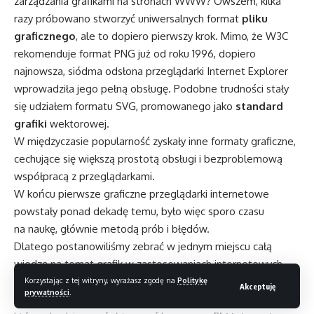
zarządzania grafikami na stronach WWW? Owszem, kilka
razy próbowano stworzyć uniwersalnych format
pliku
graficznego
, ale to dopiero pierwszy krok. Mimo, że W3C
rekomenduje format PNG już od roku 1996, dopiero
najnowsza, siódma odsłona przeglądarki Internet Explorer
wprowadziła jego pełną obsługę. Podobne trudności stały
się udziałem formatu SVG, promowanego jako
standard
grafiki
wektorowej.
W międzyczasie popularność zyskały inne formaty graficzne,
cechujące się większą prostotą obsługi i bezproblemową
współpracą z przeglądarkami.
W końcu pierwsze graficzne przeglądarki internetowe
powstały ponad dekadę temu, było więc sporo czasu
na naukę, głównie metodą prób i błędów.
Dlatego postanowiliśmy zebrać w jednym miejscu całą
wiedzę na temat grafik w zastosowaniach internetowych.
Pokażemy nieznane funkcje, rozwiejemy mity i odkryjemy
Korzystając z tej witryny, wyrażasz zgodę na
Politykę
Akceptuję
prywatności
.
najciekawsze sztuczki. Zyskasz umiejętności, dzięki