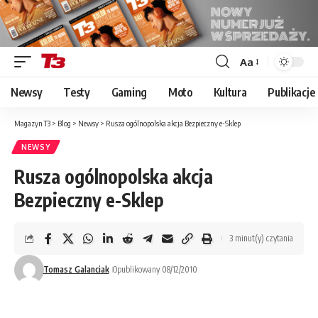
Aa
Font
Resizer
Newsy
Testy
Gaming
Moto
Kultura
Publikacje
Magazyn T3
>
Blog
>
Newsy
>
Rusza ogólnopolska akcja Bezpieczny e-Sklep
NEWSY
Rusza ogólnopolska akcja
Bezpieczny e-Sklep
3 minut(y) czytania
Tomasz Galanciak
Opublikowany 08/12/2010