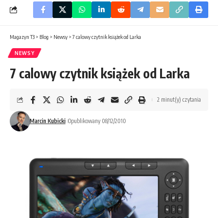
Magazyn T3
>
Blog
>
Newsy
>
7 calowy czytnik książek od Larka
NEWSY
7 calowy czytnik książek od Larka
2 minut(y) czytania
Marcin Kubicki
Opublikowany 08/12/2010