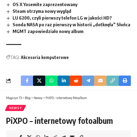
OS X Yosemite zaprezentowany
Steam otrzyma nowy wygląd
LU 6200, czyli pierwszy telefon LG w jakości HD?
Sonda NASA po raz pierwszy w historii „dotknęła” Słońca
MGMT zapowiedziało nowy album
TAGI:
Akcesoria komputerowe
Magazyn T3
>
Blog
>
Newsy
>
PiXPO – internetowy fotoalbum
NEWSY
PiXPO – internetowy fotoalbum