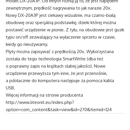
model DX-20A3P. Od innych różnią ją to, że jest napędem
zewnętrznym, prędkość nagrywania to jak narazie 20x.
Nowy DX-20A3P jest ciekawy wizualnie, ma czarno-białą
obudowę oraz specjalną podstawkę, dzieki której można
postawić urządzenie w pionie. Z tyłu, na obudowie jest guzik
typu on/off zezwalający na wyłaczenie sprzetu w czasie,
kiedy go nieużywamy.
Płyty mozna zapisywać z prędkością 20x. Wykorzystana
została do tego technologia SmartWrite (dba też
o poprawny zapis na krążkach słabej jakości). Nowe
urządzenie przewyższa tym inne, że jest przenośnie,
a pdołacznie do komputera następuje za pomoca kabla
USB.
Więcej informacji na stronie producenta
http://www.liteonit.eu/index.php?
option=com_content&task=view&id=270&Itemid=124