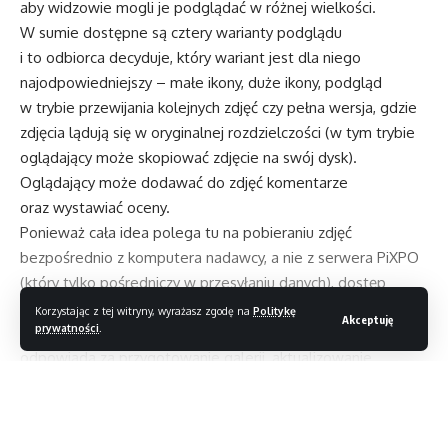
aby widzowie mogli je podglądać w różnej wielkości.
W sumie dostępne są cztery warianty podglądu
i to odbiorca decyduje, który wariant jest dla niego
najodpowiedniejszy – małe ikony, duże ikony, podgląd
w trybie przewijania kolejnych zdjęć czy pełna wersja, gdzie
zdjęcia lądują się w oryginalnej rozdzielczości (w tym trybie
oglądający może skopiować zdjęcie na swój dysk).
Oglądający może dodawać do zdjęć komentarze
oraz wystawiać oceny.
Ponieważ cała idea polega tu na pobieraniu zdjęć
bezpośrednio z komputera nadawcy, a nie z serwera PiXPO
(który tylko pośredniczy w przesyłaniu danych), dostęp
do materiałów możliwy jest tylko wówczas, gdy nadawca
Korzystając z tej witryny, wyrażasz zgodę na
Politykę
Akceptuję
prywatności
.
ma włączony komputer i uruchomiony program. PiXPO
odpowiada za przygotowanie galerii, aktualizowanie
adresów IP i sfinalizowanie transmisji. Nadawca musi określić
(za pomocą dostępnego kreatora), które zasoby komputera
Czytaj dalej
chce udostępnić do wglądu (nie muszą to być wyłącznie