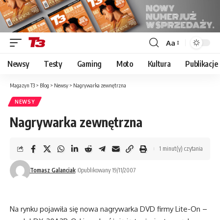
Aa
Font
Resizer
Newsy
Testy
Gaming
Moto
Kultura
Publikacje
Magazyn T3
>
Blog
>
Newsy
>
Nagrywarka zewnętrzna
NEWSY
Nagrywarka zewnętrzna
1 minut(y) czytania
Tomasz Galanciak
Opublikowany 19/11/2007
Na rynku pojawiła się nowa nagrywarka DVD firmy Lite-On –