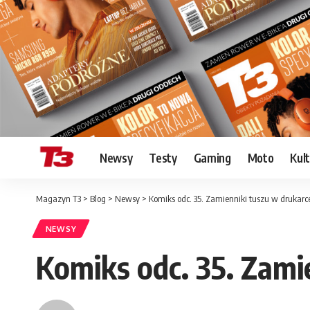
Newsy
Testy
Gaming
Moto
Kul
Magazyn T3
>
Blog
>
Newsy
>
Komiks odc. 35. Zamienniki tuszu w drukarc
NEWSY
Komiks odc. 35. Zami