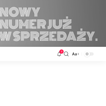
9
Aa
Font
Resizer