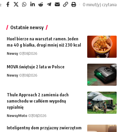
0 minut(y) czytania
ę
Ostatnie newsy
Huel bierze na warsztat ramen. Jeden
ma 40 g białka, drugi mniej niż 230 kcal
Newsy
07/08/2026
MOVA świętuje 2 lata w Polsce
Newsy
07/08/2026
Thule Approach 2 zamienia dach
samochodu w całkiem wygodną
sypialnię
Newsy
Moto
07/08/2026
Inteligentny dom przyjazny zwierzętom