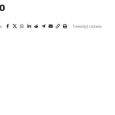
mo
5 minut(y) czytania
ię