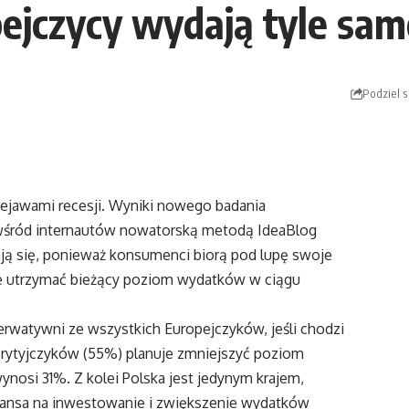
pejczycy wydają tyle sa
Podziel s
zejawami recesji. Wyniki nowego badania
wśród internautów nowatorską metodą IdeaBlog
ją się, ponieważ konsumenci biorą pod lupę swoje
je utrzymać bieżący poziom wydatków w ciągu
erwatywni ze wszystkich Europejczyków, jeśli chodzi
rytyjczyków (55%) planuje zmniejszyć poziom
nosi 31%. Z kolei Polska jest jedynym krajem,
zansa na inwestowanie i zwiększenie wydatków