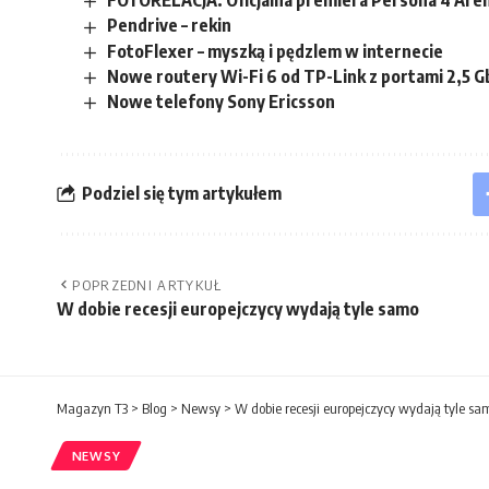
FOTORELACJA: Oficjalna premiera Persona 4 Are
Pendrive – rekin
FotoFlexer – myszką i pędzlem w internecie
Nowe routery Wi-Fi 6 od TP-Link z portami 2,5 G
Nowe telefony Sony Ericsson
Podziel się tym artykułem
POPRZEDNI ARTYKUŁ
W dobie recesji europejczycy wydają tyle samo
Magazyn T3
>
Blog
>
Newsy
>
W dobie recesji europejczycy wydają tyle sa
NEWSY