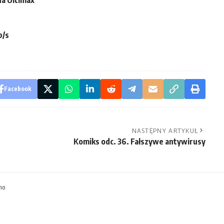
na Ultimax
b/s
Facebook
NASTĘPNY ARTYKUŁ
Komiks odc. 36. Fałszywe antywirusy
mo