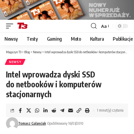
Aa
Font
Resizer
Newsy
Testy
Gaming
Moto
Kultura
Publikacje
Magazyn T3
>
Blog
>
Newsy
>
Intel wprowadza dyski SSD do netbooków i komputerów stacjonarnych
NEWSY
Intel wprowadza dyski SSD
do netbooków i komputerów
stacjonarnych
1 minut(y) czytania
Tomasz Galanciak
Opublikowany 16/03/2010