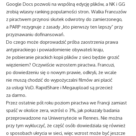
Google Docs pozwoli na wspólną edycję plików, a NK i GG
zrobią własny ranking popularności stron. Walka Francuzów
z piractwem przynosi skutek odwrotny do zamierzonego,
a PARP rezygnuje z zasady „kto pierwszy ten lepszy” przy
przyznawaniu dofinansowań.
Do czego może doprowadzić próba zaostrzenia prawa
antypirackiego i powiadomienie obywateli kraju,
że pobieranie pirackich kopii plików z sieci będzie grozić
więzieniem? Oczywiście wzrostem piractwa. Francuzi,
po dowiedzeniu się o nowym prawie, odkryli, że wcale
nie muszą chodzić do wypożyczalni filmów ani płacić
za usługi VoD. RapidShare i Megaupload są przecież
za darmo.
Przez ostatnie pół roku poziom piractwa we Francji zamiast
spaść w okolice zera, wzrósł o 3%, jak pokazały badania
przeprowadzone na Uniwersytecie w Rennes. Nie można
przy tym wykluczyć, że część osób dowiedziała się również
o sposobach ukrycia w sieci, więc wzrost może być jeszcze