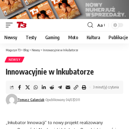
Aa
Font
Resizer
Newsy
Testy
Gaming
Moto
Kultura
Publikacje
Magazyn T3
>
Blog
>
Newsy
>
Innowacyjnie w Inkubatorze
NEWSY
Innowacyjnie w Inkubatorze
3 minut(y) czytania
Tomasz Galanciak
Opublikowany 04/07/2011
„Inkubator Innowacji” to nowy projekt realizowany