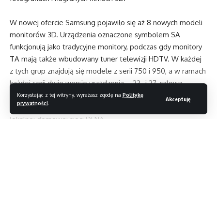
W nowej ofercie Samsung pojawiło się aż 8 nowych modeli
monitorów 3D. Urządzenia oznaczone symbolem SA
funkcjonują jako tradycyjne monitory, podczas gdy monitory
TA mają także wbudowany tuner telewizji HDTV. W każdej
z tych grup znajdują się modele z serii 750 i 950, a w ramach
każdej serii dwie wersje urządzenia – 23- i 27-calowa.
Dodatkowo, monitory TA950 są wyposażone w technologię
Korzystając z tej witryny, wyrażasz zgodę na
Politykę
Akceptuję
prywatności
.
AllShare umożliwiającą współdzielenie treści w ramach
lokalnej domowej sieci DLNA.
Za wyświetlanie idealnego trójwymiarowego obrazu
Czytaj dalej
z częstotliwością 120 Hz odpowiada opatentowana
przez Samsung technologia 3D HyperReal Engine,
gwarantująca wierniejsze odtwarzanie kolorów i płynniejszy
ruch obiektów. Wyświetlacze wszystkich nowych monitorów
3D mają rozdzielczość Full HD 1920×1080 pikseli,
podświetlenie LED, w pełni odzwierciedlają paletę barwną