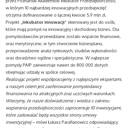
przez Poznański Akademicki Inkubator Przedsiębiorczości,
w którym 10 najbardziej innowacyjnych przedsięwzięć
otrzyma dofinansowanie o łącznej kwocie 5,9 mln zł.
Projekt
„Inkubator Innowacji”
skierowany jest do osób,
które mają pomysł na innowacyjny i dochodowy biznes. Dla
pomysłodawców przewidziane zostało wsparcie finansowe,
oraz merytoryczne, w tym stworzenie biznesplanu,
przeprowadzenie analiz rynkowych, studiów wykonalności
oraz doradztwo ogólne i specjalistyczne. W najlepsze
pomysły PAIP zainwestuje nawet do 800 000 złotych
obejmując udziały w spółce celowej.
Realizując projekt współpracujemy z najlepszymi ekspertami,
a naszym celem jest zaoferowanie pomysłodawcy
finansowania na atrakcyjnych oraz uczciwych warunkach.
Wierzymy, że nasze doświadczenie i wiedza z zakresu
wspierania przedsiębiorczości zaprocentuje 10 inwestycjami,
które zadowalać będą wszystkie strony umowy
inwestycyjnej
– mówi Łukasz Parafianowicz odpowiadający