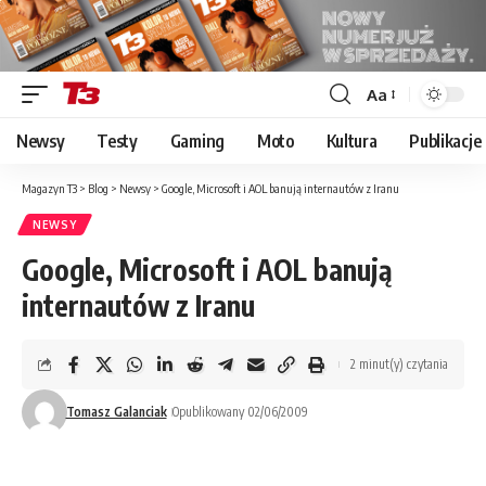
Aa
Font
Resizer
Newsy
Testy
Gaming
Moto
Kultura
Publikacje
Magazyn T3
>
Blog
>
Newsy
>
Google, Microsoft i AOL banują internautów z Iranu
NEWSY
Google, Microsoft i AOL banują
internautów z Iranu
2 minut(y) czytania
Tomasz Galanciak
Opublikowany 02/06/2009