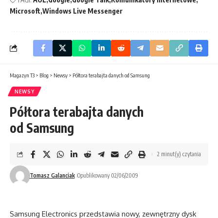
Microsoft
Windows Live Messenger
Magazyn T3
>
Blog
>
Newsy
>
Półtora terabajta danych od Samsung
NEWSY
Półtora terabajta danych
od Samsung
2 minut(y) czytania
Tomasz Galanciak
Opublikowany 02/06/2009
Samsung Electronics przedstawia nowy, zewnętrzny dysk