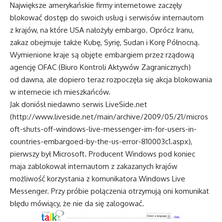
Największe amerykańskie firmy internetowe zaczęły
blokować dostęp do swoich usług i serwisów internautom
z krajów, na które USA nałożyły embargo. Oprócz Iranu,
zakaz obejmuje także Kubę, Syrię, Sudan i Korę Północną.
Wymienione kraje są objęte embargiem przez rządową
agencję OFAC (Biuro Kontroli Aktywów Zagranicznych)
od dawna, ale dopiero teraz rozpoczęła się akcja blokowania
w internecie ich mieszkańców.
Jak doniósł niedawno serwis LiveSide.net
(
http://www.liveside.net/main/archive/2009/05/21/micros
oft-shuts-off-windows-live-messenger-im-for-users-in-
countries-embargoed-by-the-us-error-810003c1.aspx
),
pierwszy był Microsoft. Producent Windows pod koniec
maja zablokował internautom z zakazanych krajów
możliwość korzystania z komunikatora Windows Live
Messenger. Przy próbie połączenia otrzymują oni komunikat
błędu mówiący, że nie da się zalogować.