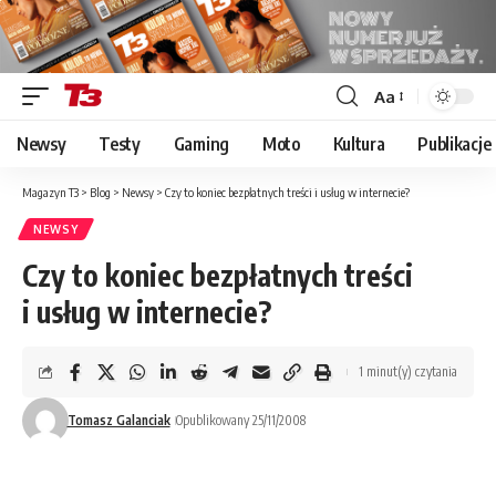
Aa
Font
Resizer
Newsy
Testy
Gaming
Moto
Kultura
Publikacje
Magazyn T3
>
Blog
>
Newsy
>
Czy to koniec bezpłatnych treści i usług w internecie?
NEWSY
Czy to koniec bezpłatnych treści
i usług w internecie?
1 minut(y) czytania
Tomasz Galanciak
Opublikowany 25/11/2008