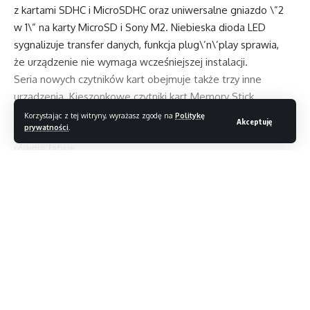
z kartami SDHC i MicroSDHC oraz uniwersalne gniazdo \”2
w 1\” na karty MicroSD i Sony M2. Niebieska dioda LED
sygnalizuje transfer danych, funkcja plug\’n\’play sprawia,
że urządzenie nie wymaga wcześniejszej instalacji.
Seria nowych czytników kart obejmuje także trzy inne
urządzenia. Kieszonkowe czytniki kart Memory Stick,
MicroSD i MicroSDHC, a także SD
Korzystając z tej witryny, wyrażasz zgodę na
Politykę
Akceptuję
prywatności
.
i MiniSD są jeszcze mniejsze i bardziej poręczne, a przy tym
równie łatwe
w obsłudze.
Czytaj dalej
Magazyn T3
>
Blog
>
Newsy
>
Chłodny powiew dla pamięci
NEWSY
Chłodny powiew dla pamięci