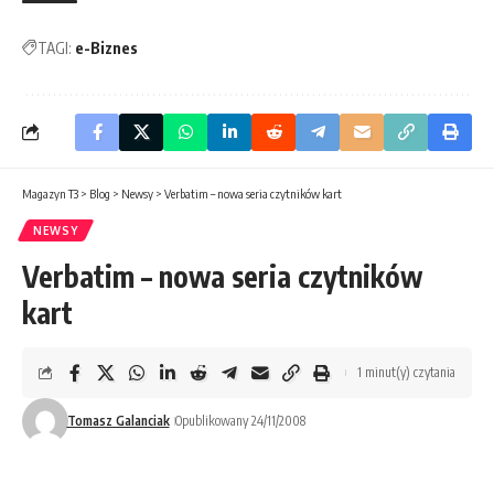
TAGI:
e-Biznes
Magazyn T3
>
Blog
>
Newsy
>
Verbatim – nowa seria czytników kart
NEWSY
Verbatim – nowa seria czytników
kart
1 minut(y) czytania
Tomasz Galanciak
Opublikowany 24/11/2008